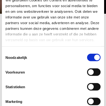
personaliseren, om functies voor social media te bieden
en om ons websiteverkeer te analyseren. Ook delen we
informatie over uw gebruik van onze site met onze
partners voor social media, adverteren en analyse. Deze
partners kunnen deze gegevens combineren met andere
informatie die u aan ze heeft verstrekt of die ze hebben
verzameld op basis van uw gebruik van hun services.
Toestemmingsselectie
Noodzakelijk
Bijeenkomst mentale gezondheid jeugd
Voorkeuren
Loosduinen – thema eenzaamheid
Statistieken
Graag nodigen wij je van harte uit voor deze
Bijeenkomst mentale gezondheid jeugd, met als
thema eenzaamheid.
Marketing