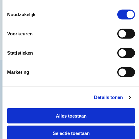
Toestemmingsselectie
Noodzakelijk
Voorkeuren
Statistieken
Marketing
Overzicht bijeenkomst
Deze bijeenkomst
graag bijwonen?
Details tonen
Alles toestaan
We zien je graag!
Selectie toestaan