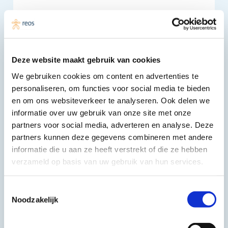
Deze website maakt gebruik van cookies
We gebruiken cookies om content en advertenties te
Verzenden
personaliseren, om functies voor social media te bieden
en om ons websiteverkeer te analyseren. Ook delen we
Bedrijfsgegevens
Openingstijden
informatie over uw gebruik van onze site met onze
partners voor social media, adverteren en analyse. Deze
Reos
Maandag
08:30 - 17:00
partners kunnen deze gegevens combineren met andere
Legewerfsteeg 10
informatie die u aan ze heeft verstrekt of die ze hebben
2312 GW Leiden
Dinsdag
08:30 - 17:00
verzameld op basis van uw gebruik van hun services.
071 566 1818
Woensdag
08:30 - 17:00
info@reos.nl
Toestemmingsselectie
Noodzakelijk
Donderdag
08:30 - 17:00
Vrijdag
08:30 - 17:00