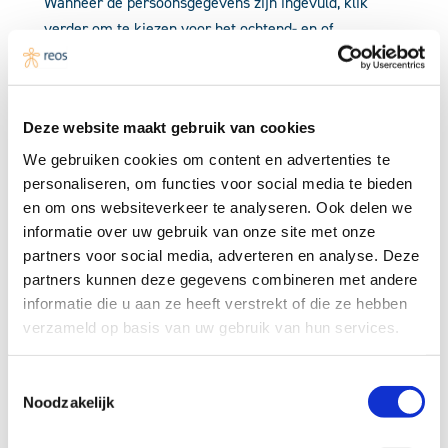
Wanneer de persoonsgegevens zijn ingevuld, klik
verder om te kiezen voor het ochtend- en of
middagdeel. Ook kunnen daarna de regio en de break-
out sessies worden gekozen.
Het congres is een initiatief van de
Taskforce Cancer
Deze website maakt gebruik van cookies
Survivorship Care
en wordt georganiseerd door het
We gebruiken cookies om content en advertenties te
Integraal Kankercentrum Nederland (IKNL)
en de
personaliseren, om functies voor social media te bieden
Nederlandse Federatie van
en om ons websiteverkeer te analyseren. Ook delen we
Kankerpatiëntenorganisaties (NFK).
De
informatie over uw gebruik van onze site met onze
middagsymposia worden georganiseerd door de
partners voor social media, adverteren en analyse. Deze
Regionale Ondersteuningsstructuren verenigd in het
partners kunnen deze gegevens combineren met andere
ROS-netwerk
in samenwerking met de regionale
informatie die u aan ze heeft verstrekt of die ze hebben
oncologienetwerken, oncologiezorgnetwerken en
verzameld op basis van uw gebruik van hun services.
netwerken palliatieve zorg. De middagsymposia
worden mede mogelijk gemaakt door het
Nationaal
Toestemmingsselectie
Noodzakelijk
Programma Palliatieve Zorg II (NPPZ II)
.