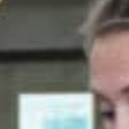
Nieuws
Lees de laatste ontwikkelingen uit de regio’s waarin wij
werkzaam zijn. Gebruik de filteropties om snel een
keuze te maken. Blijf automatisch op de hoogte van het
laatste nieuws via de
Reos nieuwsbrief
.