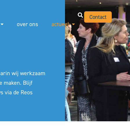
Contact
over ons
actueel
waarin wij werkzaam
e maken. Blijf
ws via de
Reos