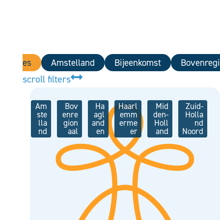
Alles
Amstelland
Bijeenkomst
Bovenregi
scroll filters
Am
Bov
Ha
Haarl
Mid
Zuid-
ste
enre
agl
emm
den-
Holla
lla
gion
and
erme
Holl
nd
nd
aal
en
er
and
Noord