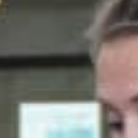
Nieuws
Lees de laatste ontwikkelingen uit de regio’s waarin wij
werkzaam zijn. Gebruik de filteropties om snel een
keuze te maken. Blijf automatisch op de hoogte van het
laatste nieuws via de
Reos nieuwsbrief
.