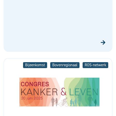
Bijeenkomst
Bovenregionaal
ROS-netwerk