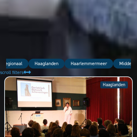
nregionaal
Haaglanden
Haarlemmermeer
Midden-
scroll filters
Haaglanden