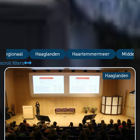
nregionaal
Haaglanden
Haarlemmermeer
Midden-
scroll filters
Haaglanden