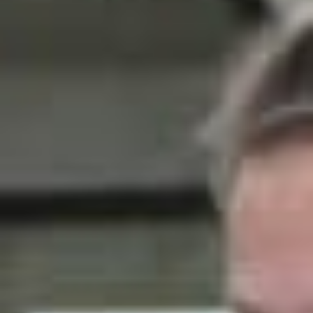
Nieuws
Lees de laatste ontwikkelingen uit de regio’s waarin wij
werkzaam zijn. Gebruik de filteropties om snel een
keuze te maken. Blijf automatisch op de hoogte van het
laatste nieuws via de
Reos nieuwsbrief
.