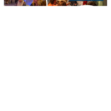
Zo kun je als professional spelenderwijs
aan de slag met Positieve Gezondheid