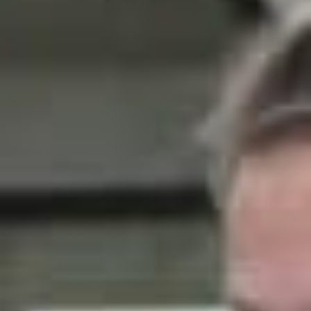
Nieuws
Lees de laatste ontwikkelingen uit de regio’s waarin wij
werkzaam zijn. Gebruik de filteropties om snel een
keuze te maken. Blijf automatisch op de hoogte van het
laatste nieuws via de
Reos nieuwsbrief
.