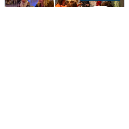
Zo kun je als professional spelenderwijs
aan de slag met Positieve Gezondheid