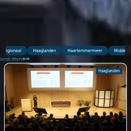
nregionaal
Haaglanden
Haarlemmermeer
Midden-
scroll filters
Haaglanden