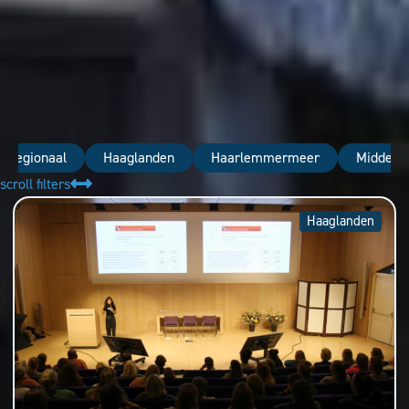
nregionaal
Haaglanden
Haarlemmermeer
Midden-
scroll filters
Haaglanden