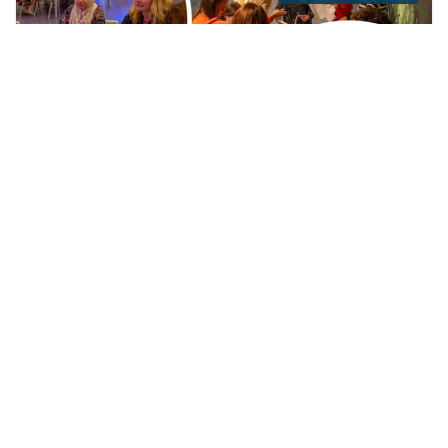
Zo kun je als professional spelenderwijs
aan de slag met Positieve Gezondheid