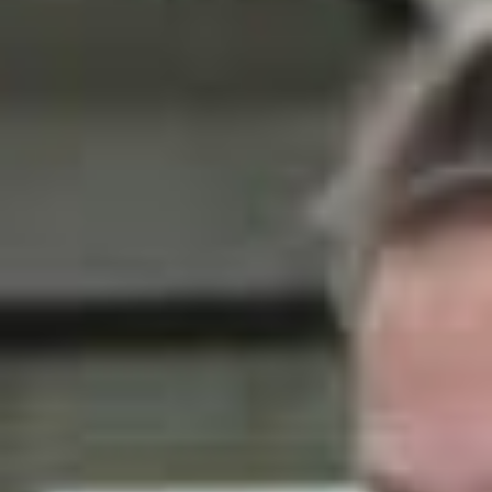
Nieuws
Lees de laatste ontwikkelingen uit de regio’s waarin wij
werkzaam zijn. Gebruik de filteropties om snel een
keuze te maken. Blijf automatisch op de hoogte van het
laatste nieuws via de
Reos nieuwsbrief
.