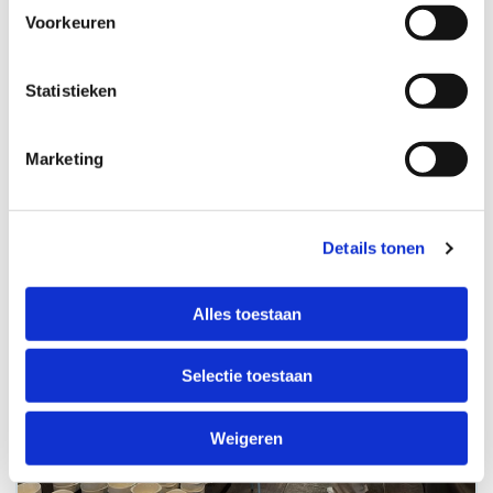
Voorkeuren
Wijkgericht werken Amstelland zorgt voor
stevige verbinding domeinen
Statistieken
Marketing
Amstelland
Details tonen
Alles toestaan
Selectie toestaan
Weigeren