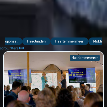
nregionaal
Haaglanden
Haarlemmermeer
Midden-
scroll filters
Haarlemmermeer