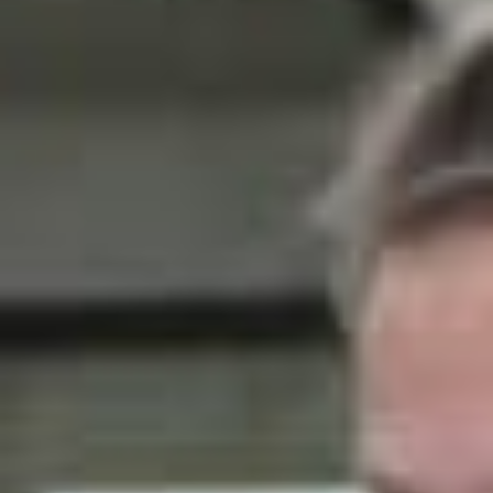
Nieuws
Lees de laatste ontwikkelingen uit de regio’s waarin wij
werkzaam zijn. Gebruik de filteropties om snel een
keuze te maken. Blijf automatisch op de hoogte van het
laatste nieuws via de
Reos nieuwsbrief
.