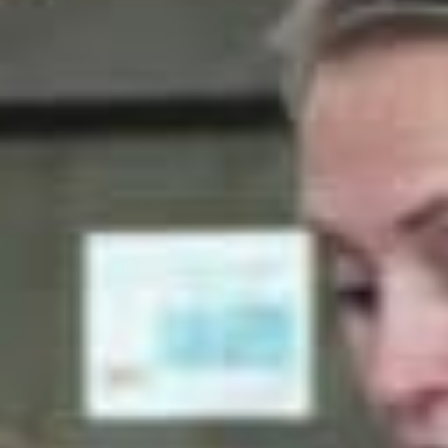
Nieuws
Lees de laatste ontwikkelingen uit de regio’s waarin wij
werkzaam zijn. Gebruik de filteropties om snel een
keuze te maken. Blijf automatisch op de hoogte van het
laatste nieuws via de
Reos nieuwsbrief
.