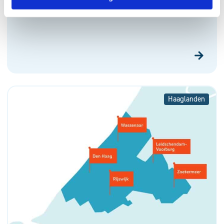
Samen naar het gezondheidscentrum van
de toekomst
Haaglanden