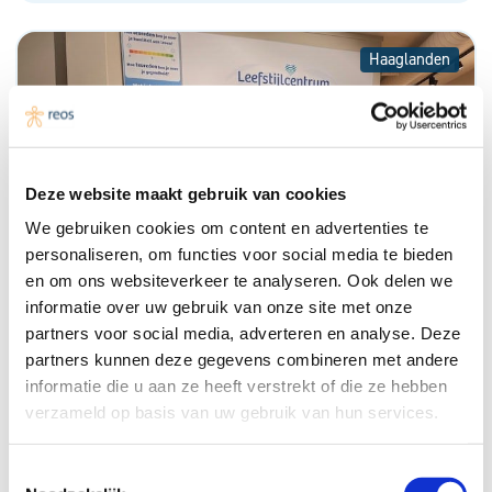
Haaglanden
Deze website maakt gebruik van cookies
We gebruiken cookies om content en advertenties te
personaliseren, om functies voor social media te bieden
en om ons websiteverkeer te analyseren. Ook delen we
informatie over uw gebruik van onze site met onze
partners voor social media, adverteren en analyse. Deze
partners kunnen deze gegevens combineren met andere
informatie die u aan ze heeft verstrekt of die ze hebben
Multidisciplinair groepsconsult in Den Haag
verzameld op basis van uw gebruik van hun services.
Zuidwest
Toestemmingsselectie