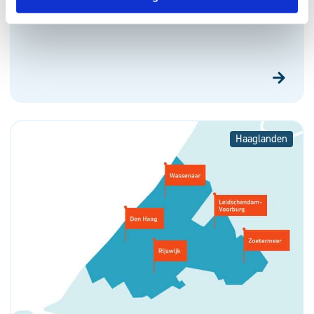
Samen naar het gezondheidscentrum van
de toekomst
Haaglanden