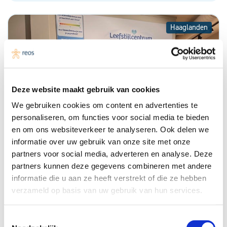
Haaglanden
Deze website maakt gebruik van cookies
We gebruiken cookies om content en advertenties te
personaliseren, om functies voor social media te bieden
en om ons websiteverkeer te analyseren. Ook delen we
informatie over uw gebruik van onze site met onze
partners voor social media, adverteren en analyse. Deze
partners kunnen deze gegevens combineren met andere
informatie die u aan ze heeft verstrekt of die ze hebben
Multidisciplinair groepsconsult in Den Haag
verzameld op basis van uw gebruik van hun services.
Zuidwest
Toestemmingsselectie