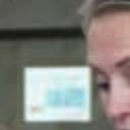
Nieuws
Lees de laatste ontwikkelingen uit de regio’s waarin wij
werkzaam zijn. Gebruik de filteropties om snel een
keuze te maken. Blijf automatisch op de hoogte van het
laatste nieuws via de
Reos nieuwsbrief
.