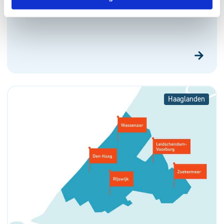
Samen naar het gezondheidscentrum van
de toekomst
Haaglanden