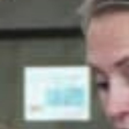
Nieuws
Lees de laatste ontwikkelingen uit de regio’s waarin wij
werkzaam zijn. Gebruik de filteropties om snel een
keuze te maken. Blijf automatisch op de hoogte van het
laatste nieuws via de
Reos nieuwsbrief
.