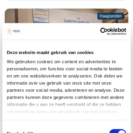
Haaglanden
Deze website maakt gebruik van cookies
We gebruiken cookies om content en advertenties te
personaliseren, om functies voor social media te bieden
en om ons websiteverkeer te analyseren. Ook delen we
informatie over uw gebruik van onze site met onze
partners voor social media, adverteren en analyse. Deze
partners kunnen deze gegevens combineren met andere
informatie die u aan ze heeft verstrekt of die ze hebben
Multidisciplinair groepsconsult in Den Haag
verzameld op basis van uw gebruik van hun services.
Zuidwest
Toestemmingsselectie