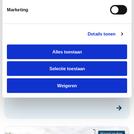
Marketing
Details tonen
Alles toestaan
Reos helpt met tweede mogelijkheid
subsidieaanvraag Versterking
Selectie toestaan
eerstelijnszorg
Weigeren