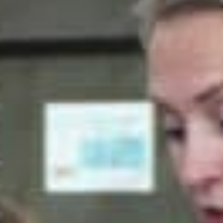
Nieuws
Lees de laatste ontwikkelingen uit de regio’s waarin wij
werkzaam zijn. Gebruik de filteropties om snel een
keuze te maken. Blijf automatisch op de hoogte van het
laatste nieuws via de
Reos nieuwsbrief
.