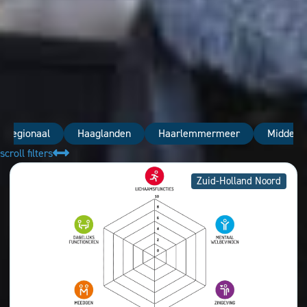
nregionaal
Haaglanden
Haarlemmermeer
Midden-
scroll filters
Zuid-Holland Noord