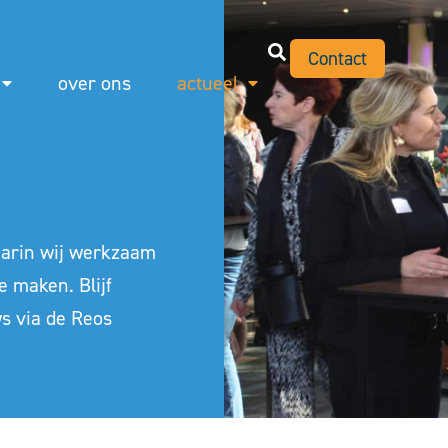
Contact
over ons
actueel
waarin wij werkzaam
e maken. Blijf
ws via de
Reos