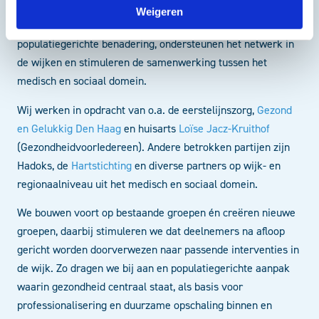
Reos heeft een adviserende en ondersteunende rol bij de
Weigeren
uitrol van de groepsconsulten in Den Haag. We faciliteren de
populatiegerichte benadering, ondersteunen het netwerk in
de wijken en stimuleren de samenwerking tussen het
medisch en sociaal domein.
Wij werken in opdracht van o.a. de eerstelijnszorg,
Gezond
en Gelukkig Den Haag
en huisarts
Loïse Jacz-Kruithof
(GezondheidvoorIedereen). Andere betrokken partijen zijn
Hadoks, de
Hartstichting
en diverse partners op wijk- en
regionaalniveau uit het medisch en sociaal domein.
We bouwen voort op bestaande groepen én creëren nieuwe
groepen, daarbij stimuleren we dat deelnemers na afloop
gericht worden doorverwezen naar passende interventies in
de wijk. Zo dragen we bij aan en populatiegerichte aanpak
waarin gezondheid centraal staat, als basis voor
professionalisering en duurzame opschaling binnen en