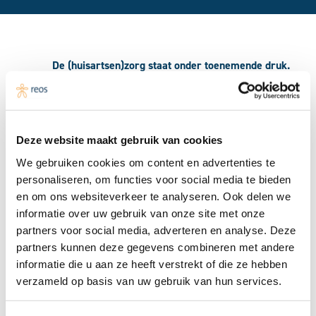
De (huisartsen)zorg staat onder toenemende druk.
Dat vraagt om efficiëntere organisatie van de zorg,
meer gericht op preventie. De groepsconsulten
focussen zich op de populatie prediabetes, in de
wijken met een lagere Sociaal Economische Positie
Deze website maakt gebruik van cookies
(SEP).
We gebruiken cookies om content en advertenties te
personaliseren, om functies voor social media te bieden
We werken volgens een populatiegerichte aanpak
en om ons websiteverkeer te analyseren. Ook delen we
voor patiënten met prediabetes, met focus op
informatie over uw gebruik van onze site met onze
gezondheid in plaats van ziekte. Een van de doelen
partners voor social media, adverteren en analyse. Deze
is een betere samenwerking tussen het medische en
partners kunnen deze gegevens combineren met andere
het sociale domein. Dit leidt ertoe dat we patiënten
informatie die u aan ze heeft verstrekt of die ze hebben
kunnen ondersteunen in zowel medische als sociale
verzameld op basis van uw gebruik van hun services.
(zorg)vragen. Dat is cruciaal voor duurzame
gezondheidsverbeteringen en preventie van