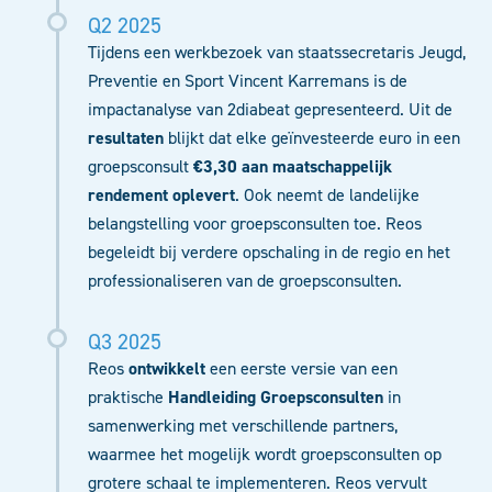
Q2 2025
Tijdens een werkbezoek van staatssecretaris Jeugd,
Preventie en Sport Vincent Karremans is de
impactanalyse van 2diabeat gepresenteerd. Uit de
resultaten
blijkt dat elke geïnvesteerde euro in een
groepsconsult
€3,30 aan maatschappelijk
rendement oplevert
. Ook neemt de landelijke
belangstelling voor groepsconsulten toe.
Reos
begeleid
t
bij v
erdere opschaling
in de regio
en
het
professional
is
eren
van de groepsconsulten.
Q3 2025
Reos
ontwi
kkelt
een eerste
versie van een
praktische
H
andleiding
Groepsconsulten
in
samenwerking met
verschillende
partners
,
waarmee het mogelijk wordt groepsconsulten op
grotere schaal
te implementeren. Reos vervult