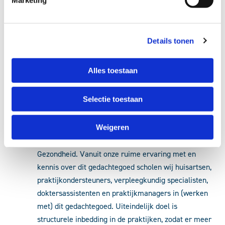
Regioplan MTVP
. Dit plan is specifiek ontwikkeld
voor de regio waarin
Hadoks
opereert. Praktijken
kiezen hierbij voor een interventie. Hadoks heeft
Details tonen
Reos gevraagd trainingen Positieve Gezondheid te
verzorgen (voor praktijken die als interventie ‘het
voeren van het goede gesprek’ hebben gekozen).
Alles toestaan
In het eerste jaar is een voorwaarde dat de
Selectie toestaan
praktijken zich aantoonbaar gaan ontwikkelen in
anders werken en het goede gesprek met de patiënt.
Hier dragen onze adviseurs in afstemming met
Weigeren
Hadoks aan bij met de training MTVP- Positieve
Gezondheid. Vanuit onze ruime ervaring met en
kennis over dit gedachtegoed scholen wij huisartsen,
praktijkondersteuners, verpleegkundig specialisten,
doktersassistenten en praktijkmanagers in (werken
met) dit gedachtegoed. Uiteindelijk doel is
structurele inbedding in de praktijken, zodat er meer