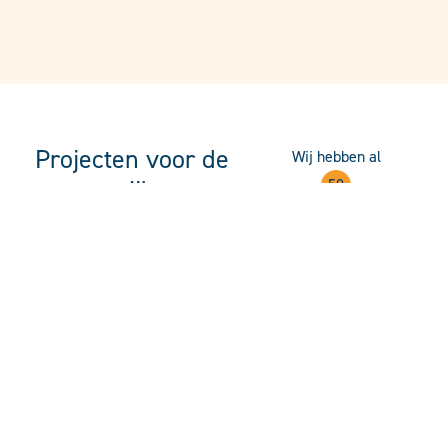
Projecten voor de
Wij hebben al
wijk
50
mooie wijkprojecten
afgerond!