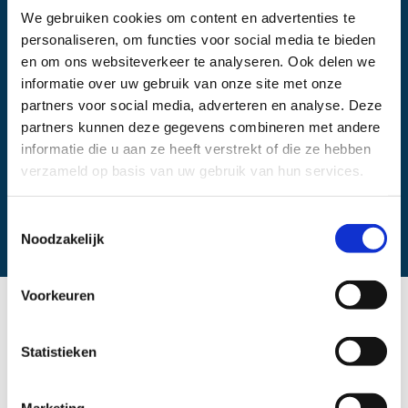
Hadoks
We gebruiken cookies om content en advertenties te
personaliseren, om functies voor social media te bieden
en om ons websiteverkeer te analyseren. Ook delen we
informatie over uw gebruik van onze site met onze
Samenwerkingspartner:
partners voor social media, adverteren en analyse. Deze
Hadoks
partners kunnen deze gegevens combineren met andere
informatie die u aan ze heeft verstrekt of die ze hebben
verzameld op basis van uw gebruik van hun services.
Toestemmingsselectie
Laatst bijgewerkt:
Noodzakelijk
juli 2025
Voorkeuren
Het programma
Meer Tijd Voor de Patiënt
(MTVP)
Statistieken
is onderdeel van het Integraal Zorgakkoord (IZA).
Deze landelijke ambitie heeft geleid tot het
Hadoks
Marketing