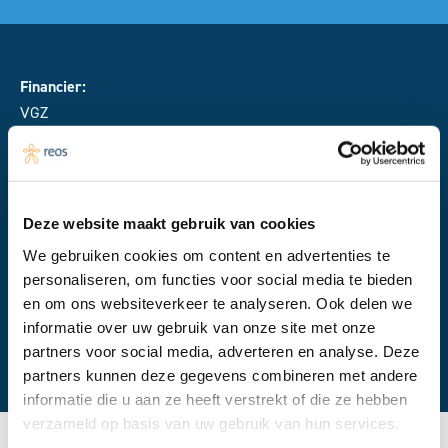
Financier:
VGZ
Samenwerkingspartner:
Deze website maakt gebruik van cookies
IKNL
,
Taskforce cancer survivorship care
We gebruiken cookies om content en advertenties te
personaliseren, om functies voor social media te bieden
en om ons websiteverkeer te analyseren. Ook delen we
informatie over uw gebruik van onze site met onze
partners voor social media, adverteren en analyse. Deze
Laatst bijgewerkt:
partners kunnen deze gegevens combineren met andere
februari 2026
informatie die u aan ze heeft verstrekt of die ze hebben
verzameld op basis van uw gebruik van hun services.