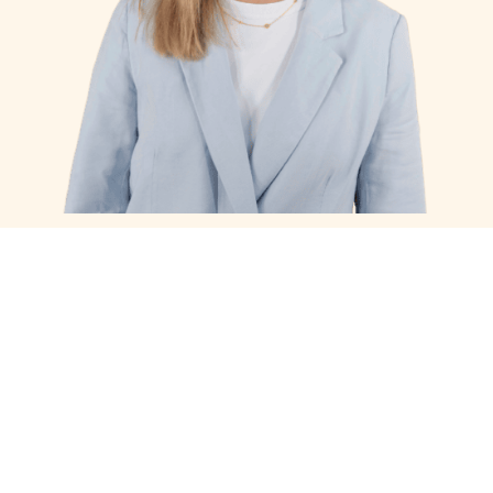
Sterre Otten
06 25 29 51 19
sotten@reos.nl
Junior adviseur