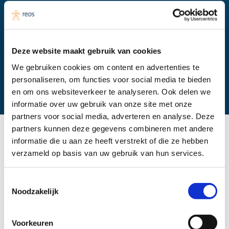
Samenwerkingspartner:
Amstelland Zorg
Deze website maakt gebruik van cookies
We gebruiken cookies om content en advertenties te
personaliseren, om functies voor social media te bieden
Laatst bijgewerkt:
en om ons websiteverkeer te analyseren. Ook delen we
Februari 2025
informatie over uw gebruik van onze site met onze
partners voor social media, adverteren en analyse. Deze
partners kunnen deze gegevens combineren met andere
informatie die u aan ze heeft verstrekt of die ze hebben
Regio-organisatie Amstelland Zorg werkt samen
verzameld op basis van uw gebruik van hun services.
met Reos om de effectiviteit van haar programma’s
te verbeteren. Vanwege de toenemende en
Toestemmingsselectie
complexere vraag naar zorg, met name op het
Noodzakelijk
gebied van ouderenzorg en geestelijke
gezondheidszorg (GGZ), is er behoefte aan een
Voorkeuren