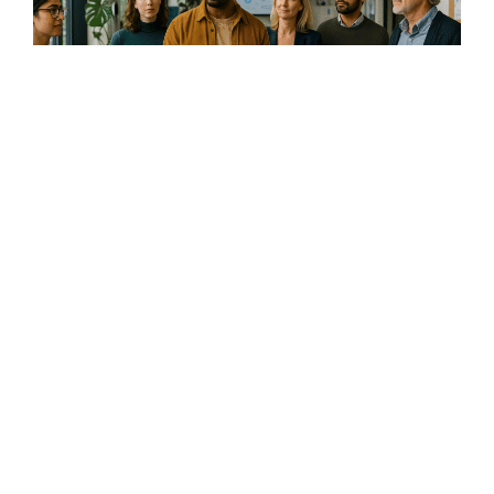
Haaglanden
Zorginnovatiehub
In Den Haag is Zorginnovatiehub gelanceerd, een plek
voor zorgtechnologie. Reos is partner.