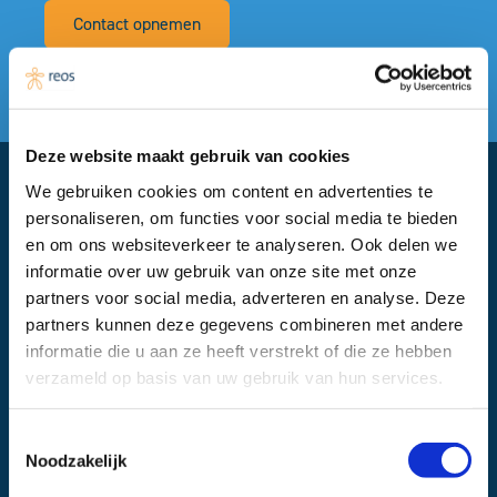
Contact opnemen
Verzoek tot terugbellen
Deze website maakt gebruik van cookies
We gebruiken cookies om content en advertenties te
Financier:
personaliseren, om functies voor social media te bieden
Zorg en Zekerheid
en om ons websiteverkeer te analyseren. Ook delen we
informatie over uw gebruik van onze site met onze
partners voor social media, adverteren en analyse. Deze
partners kunnen deze gegevens combineren met andere
informatie die u aan ze heeft verstrekt of die ze hebben
Samenwerkingspartner:
verzameld op basis van uw gebruik van hun services.
Huisartsenvereniging Haarlemmermeer (HVH)
Toestemmingsselectie
Noodzakelijk