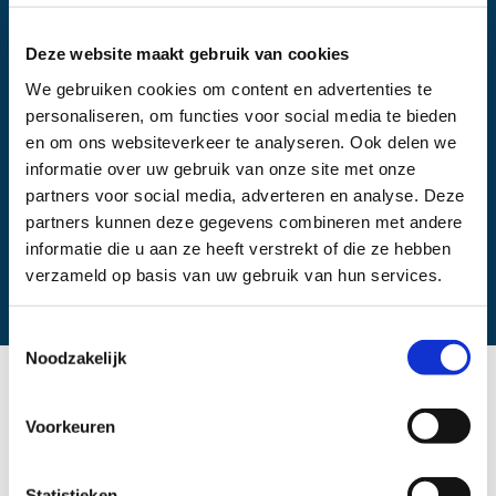
Zorg en Zekerheid
, VSV’s Leiden / Leiderdorp
Deze website maakt gebruik van cookies
We gebruiken cookies om content en advertenties te
personaliseren, om functies voor social media te bieden
en om ons websiteverkeer te analyseren. Ook delen we
Samenwerkingspartners:
informatie over uw gebruik van onze site met onze
VSV’s Leiden/Leiderdorp
partners voor social media, adverteren en analyse. Deze
partners kunnen deze gegevens combineren met andere
informatie die u aan ze heeft verstrekt of die ze hebben
verzameld op basis van uw gebruik van hun services.
Laatst bijgewerkt:
september 2024
Toestemmingsselectie
Noodzakelijk
De Verloskundig Samenwerkingsverbanden (VSV’s)
Voorkeuren
van Leiden en Leiderdorp hebben in 2022 de wens
uitgesproken om te verkennen of zij als één VSV
Statistieken