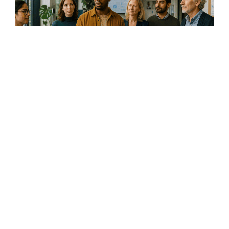
Haaglanden
Zorginnovatiehub
In Den Haag is Zorginnovatiehub gelanceerd, een plek
voor zorgtechnologie. Reos is partner.