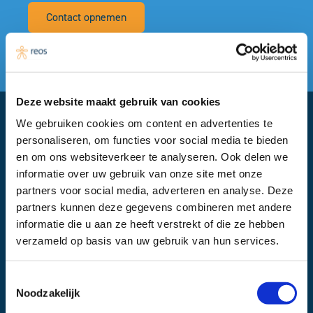
Contact opnemen
Verzoek tot terugbellen
Deze website maakt gebruik van cookies
We gebruiken cookies om content en advertenties te
Financier:
personaliseren, om functies voor social media te bieden
Zorg en Zekerheid
en om ons websiteverkeer te analyseren. Ook delen we
informatie over uw gebruik van onze site met onze
partners voor social media, adverteren en analyse. Deze
partners kunnen deze gegevens combineren met andere
informatie die u aan ze heeft verstrekt of die ze hebben
Samenwerkingspartner:
verzameld op basis van uw gebruik van hun services.
HCC (
Zorggroep Haarlemmermeer
, HVH, Stichting
Gezondheidscentra HLM) GGZ Netwerk Haarlemmermeer
Toestemmingsselectie
Noodzakelijk