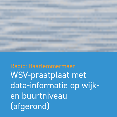
Regio: Haarlemmermeer
WSV-praatplaat met
data-informatie op wijk-
en buurtniveau
(afgerond)