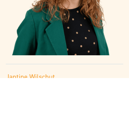
Jantine Wilschut
06 18 42 55 62
jwilschut@reos.nl
Programma adviseur