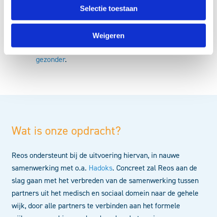
Selectie toestaan
disciplines in de wijk te betrekken en mandaat te
organiseren vanuit alle verschillende disciplines en
organisaties. Leidend hierin is het jaarplan van het
Weigeren
WSV, aansluitend op de thema’s van
Haaglanden
gezonder
.
Wat is onze opdracht?
Reos ondersteunt bij de uitvoering hiervan, in nauwe
samenwerking met o.a.
Hadoks
. Concreet zal Reos aan de
slag gaan met het verbreden van de samenwerking tussen
partners uit het medisch en sociaal domein naar de gehele
wijk, door alle partners te verbinden aan het formele