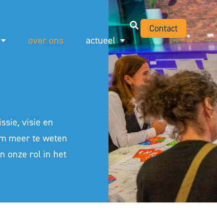
Contact
over ons
actueel
ssie, visie en
om meer te weten
n onze rol in het