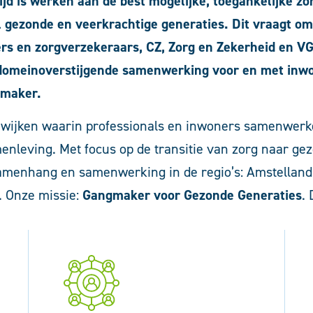
jd is werken aan de best mogelijke, toegankelijke zor
l gezonde en veerkrachtige generaties. Dit vraagt o
s en zorgverzekeraars, CZ, Zorg en Zekerheid en V
omeinoverstijgende samenwerking voor en met inwo
ngmaker.
wijken waarin professionals en inwoners samenwerk
enleving. Met focus op de transitie van zorg naar gez
samenhang en samenwerking in de regio’s: Amstellan
. Onze missie:
Gangmaker voor Gezonde Generaties
.