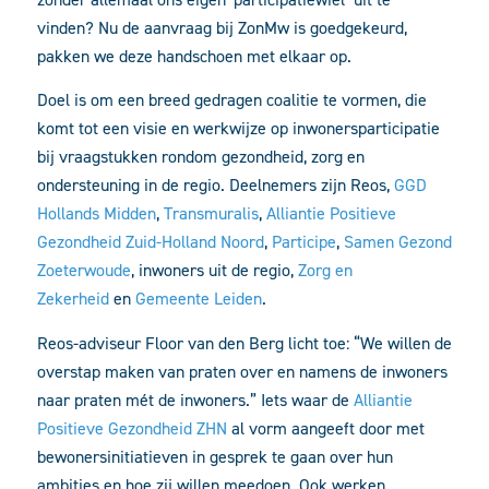
vinden? Nu de aanvraag bij ZonMw is goedgekeurd,
pakken we deze handschoen met elkaar op.
Doel is om een breed gedragen coalitie te vormen, die
komt tot een visie en werkwijze op inwonersparticipatie
bij vraagstukken rondom gezondheid, zorg en
ondersteuning in de regio. Deelnemers zijn Reos,
GGD
Hollands Midden
,
Transmuralis
,
Alliantie Positieve
Gezondheid Zuid-Holland Noord
,
Participe
,
Samen Gezond
Zoeterwoude
, inwoners uit de regio,
Zorg en
Zekerheid
en
Gemeente Leiden
.
Reos-adviseur Floor van den Berg licht toe: “We willen de
overstap maken van praten over en namens de inwoners
naar praten mét de inwoners.” Iets waar de
Alliantie
Positieve Gezondheid ZHN
al vorm aangeeft door met
bewonersinitiatieven in gesprek te gaan over hun
ambities en hoe zij willen meedoen. Ook werken