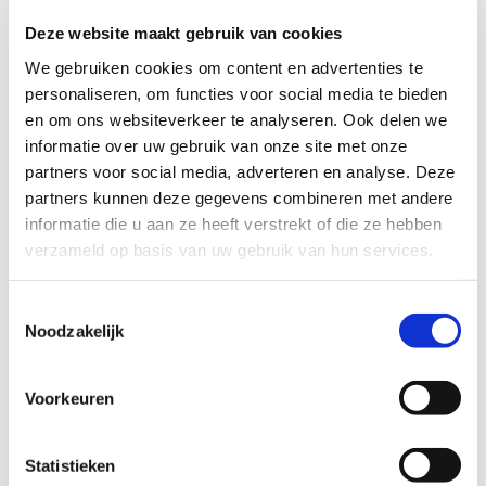
Deze website maakt gebruik van cookies
Cookies
We gebruiken cookies om content en advertenties te
personaliseren, om functies voor social media te bieden
Op deze website worden cookies gebruikt om de integriteit
en om ons websiteverkeer te analyseren. Ook delen we
van de registratieprocedure te waarborgen en de website te
informatie over uw gebruik van onze site met onze
kunnen personaliseren. Een cookie is een klein
partners voor social media, adverteren en analyse. Deze
tekstbestandje dat door een webpaginaserver op uw
partners kunnen deze gegevens combineren met andere
computer wordt geplaatst. Cookies zijn uniek per gebruiker
informatie die u aan ze heeft verstrekt of die ze hebben
en kunnen alleen worden gelezen door een server in het
verzameld op basis van uw gebruik van hun services.
domein dat de cookie naar uw computer heeft verzonden.
Toestemmingsselectie
Het voornaamste doel van cookies is om u tijd en moeite te
Noodzakelijk
besparen. Als u bijvoorbeeld een webpagina aan uw
persoonlijke voorkeuren aanpast of als u navigeert in een
website, worden dankzij cookies de gekozen instellingen en
Voorkeuren
voorkeuren onthouden voor toekomstig gebruik. Wanneer u
de website later weer bezoekt, kunnen de eerder ingevoerde
Statistieken
gegevens worden opgehaald door de cookies, waardoor u