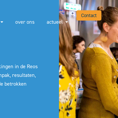
Contact
over ons
actueel
ingen in de Reos
npak, resultaten,
de betrokken