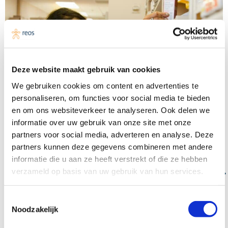
Deze website maakt gebruik van cookies
We gebruiken cookies om content en advertenties te
personaliseren, om functies voor social media te bieden
en om ons websiteverkeer te analyseren. Ook delen we
Midden-Holland
informatie over uw gebruik van onze site met onze
Heractivering Samenwerkende Apothekers
partners voor social media, adverteren en analyse. Deze
Midden-Holland (SA-MH)
partners kunnen deze gegevens combineren met andere
Met de ondersteuning van Reos wordt gewerkt aan een
informatie die u aan ze heeft verstrekt of die ze hebben
verzameld op basis van uw gebruik van hun services.
herstart van SA-MH in het zorgnetwerk.
Toestemmingsselectie
Noodzakelijk