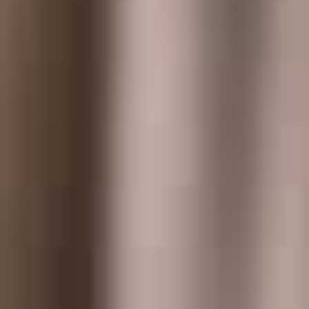
Portfolio
Bekijk de voortgang van de lopende samenwerkingen
in de Reos regio’s in ons portfolio. Lees over de doelen,
aanpak, resultaten, rolverdeling en toekomstplannen
van Reos en de betrokken partners.