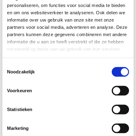
personaliseren, om functies voor social media te bieden
van anderen of het bieden van emotionele steun. Bij
en om ons websiteverkeer te analyseren. Ook delen we
impact gaat het vooral om het maken van een verschil in
informatie over uw gebruik van onze site met onze
een bepaalde situatie. Je hoeft overigens niet per se een
partners voor social media, adverteren en analyse. Deze
veranderaar te zijn, iedereen heeft zijn of haar eigen rol.”
partners kunnen deze gegevens combineren met andere
informatie die u aan ze heeft verstrekt of die ze hebben
Alliantie Positieve Gezondheid Zuid-
verzameld op basis van uw gebruik van hun services.
Holland Noord
Toestemmingsselectie
Aan het einde van het Leeratelier vestigde Lotte Coenen
Noodzakelijk
de aandacht op de Alliantie Positieve Gezondheid Zuid-
Holland Noord (Alliantie PG ZHN). Coenen, vanuit
Hecht
Voorkeuren
GGD Hollands Midden
en Cinthya de Vaal vanuit Reos,
vertelden dat er sinds 2020 al 29 partners zijn
aangesloten. Dit zijn organisaties uit welzijn en zorg,
Statistieken
gemeenten en Zorg en Zekerheid als zorgverzekeraar.
De Alliantie biedt een platform voor inwoners,
Marketing
beroepskrachten, beleidsmakers en bestuurders om met