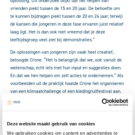
oplossing. Uit onderzoek blijkt dat het helpen van
vrienden piekt tussen de 15 en 20 jaar. De behoefte om
te kunnen bijdragen piekt tussen de 20 en 24 jaar, terwijl
de kansen die jongeren in deze fase ervaren juist relatief
laag ligt. Het is dan ook niet vreemd dat je deze
leeftijdsgroep veel ziet bij demonstraties.”
De oplossingen van jongeren zijn vaak heel creatief,
betoogde Crone. “Het is belangrijk dat we, ook vanuit de
wetenschap, echt iets met hun input en suggesties doen.
En dat we hen helpen om zelf acties te ondernemen.” Als
voorbeelden uit de praktijk haalde Crone het organiseren
van een klimaatchallenge of een kledingruilfestival aan.
De hoogleraar benoemde drie manieren voor jongeren
om een game changer te zijn: ‘ontdekken’,
‘vriendschappen’ en ‘impact’. “Aan ontdekken kun je
Deze website maakt gebruik van cookies
bijvoorbeeld invulling geven door sport of activiteiten in
We gebruiken cookies om content en advertenties te
de wijk. Bij vriendschappen kan het gaan om het helpen